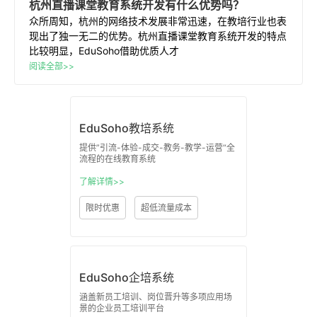
杭州
直播
课堂
教育
系统开发
有什么优势吗？
众所周知，杭州的网络技术发展非常迅速，在教培行业也表
现出了独一无二的优势。杭州直播课堂教育系统开发的特点
比较明显，EduSoho借助优质人才
阅读全部>>
EduSoho教培系统
提供”引流-体验-成交-教务-教学-运营“全
流程的在线教育系统
了解详情>>
限时优惠
超低流量成本
EduSoho企培系统
涵盖新员工培训、岗位晋升等多项应用场
景的企业员工培训平台