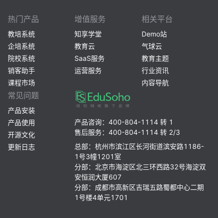
热门产品
增值服务
相关平台
教培系统
知享学堂
Demo站
企培系统
教育云
气球云
院校系统
SaaS服务
教育主题
销客助手
运营服务
行业资讯
课程市场
内容导航
常见问题
产品安装
产品咨询：400-804-1114 转 1
产品使用
售后服务：400-804-1114 转 2/3
开源文化
总部：杭州市滨江区长河街道滨安路1186-
更新日志
1号3幢1201室
分部：北京市海淀区北三环西路32号海淀双
安恒润大厦607
分部：成都市高新区吉瑞五路蜀都中心二期
1号楼4单元1701